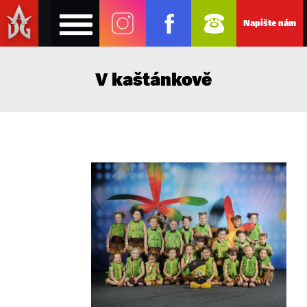
Napište nám
V kaštánkově