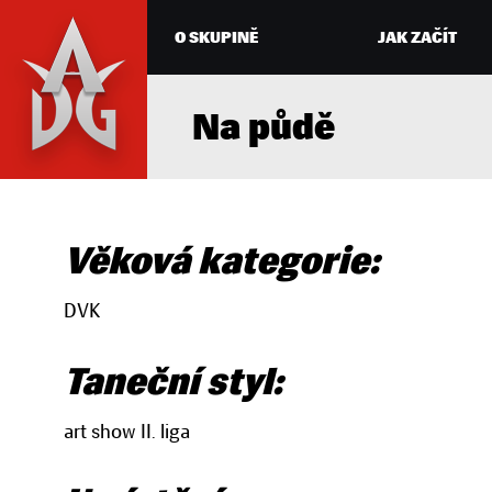
O SKUPINĚ
JAK ZAČÍT
Na půdě
Věková kategorie:
DVK
Taneční styl:
art show II. liga