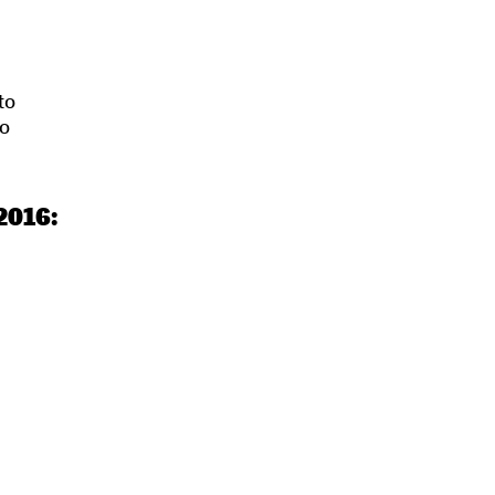
to
to
2016: