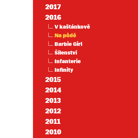
2017
2016
V kaštánkově
Na půdě
Barbie Girl
Šílenství
Infanterie
Infinity
2015
2014
2013
2012
2011
2010