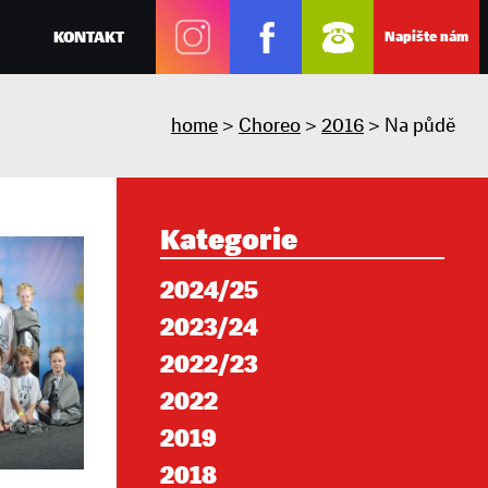
KONTAKT
Napište nám
home
>
Choreo
>
2016
> Na půdě
Kategorie
2024/25
2023/24
2022/23
2022
2019
2018