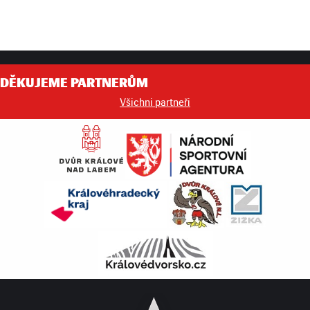
DĚKUJEME PARTNERŮM
Všichni partneři