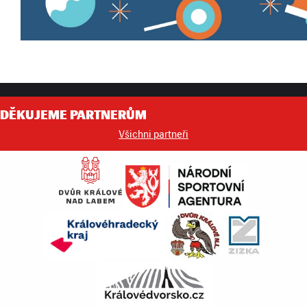
DĚKUJEME PARTNERŮM
Všichni partneři