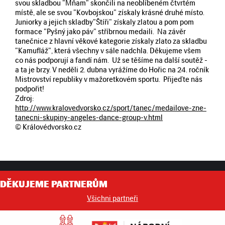
svou skladbou "Mňam" skončili na neoblíbeném čtvrtém
místě, ale se svou "Kovbojskou" získaly krásné druhé místo.
Juniorky a jejich skladby"Štíři" získaly zlatou a pom pom
formace "Pyšný jako páv" stříbrnou medaili. Na závěr
tanečnice z hlavní věkové kategorie získaly zlato za skladbu
"Kamufláž", která všechny v sále nadchla. Děkujeme všem
co nás podporují a fandí nám. Už se těšíme na další soutěž -
a ta je brzy. V neděli 2. dubna vyrážíme do Hořic na 24. ročník
Mistrovství republiky v mažoretkovém sportu. Přijeďte nás
podpořit!
Zdroj:
http://www.kralovedvorsko.cz/sport/tanec/medailove-zne-
tanecni-skupiny-angeles-dance-group-v.html
© Královédvorsko.cz
DĚKUJEME PARTNERŮM
Všichni partneři