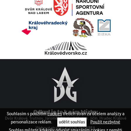
Odkud je to k nám blízko
Souhlasím s použitím
cookies
třetích stran za účelem analýzy a
Dvůr Králové
Trutnov
Jaroměř
Náchod
Hořice
Jičín
Hradec Králové
personalizace reklam.
udělit souhlas
Použít nezbytné
Webové stránky ©2026 PANKREA
Souhlas můžete kdykoliv odvolat smazáním cookies z paměti