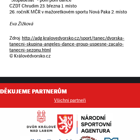
"Stopadesát" - pom pom dance
CZDT Chrudim 23. března 1. místo
26. ročníK MČR v mažoretkovém sportu Nová Paka 2. místo
Eva Žižková
Zdroj:
http://adg.kralovedvorsko.cz/sport/tanec/dvorska-
tanecni-skupina-angeles-dance-group-uspesne-zacalo-
tanecni-sezonu.html
© Královédvorsko.cz
DĚKUJEME PARTNERŮM
Všichni partneři