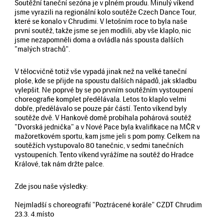
Soutěžní taneční sezóna je v plném proudu. Minulý víkend
jsme vyrazili na regionální kolo soutěže Czech Dance Tour,
které se konalo v Chrudimi. V letošním roce to byla naše
první soutěž, takže jsme se jen modlili, aby vše klaplo, nic
jsme nezapomněli doma a ovládla nás spousta dalších
"malých strachů".
V tělocvičně totiž vše vypadá jinak než na velké taneční
ploše, kde se přijde na spoustu dalších nápadů, jak skladbu
vylepšit. Ne poprvé by se po prvním soutěžním vystoupení
choreografie komplet předělávala. Letos to klaplo velmi
dobře, předělávalo se pouze pár částí. Tento víkend byly
soutěže dvě. V Hankově domě probíhala pohárová soutěž
"Dvorská jednička" a v Nové Pace byla kvalifikace na MČR v
mažoretkovém sportu, kam jsme jeli s pom pomy. Celkem na
soutěžích vystupovalo 80 tanečnic, v sedmi tanečních
vystoupeních. Tento víkend vyrážíme na soutěž do Hradce
Králové, tak nám držte palce.
Zde jsou naše výsledky:
Nejmladší s choreografií "Poztrácené korále" CZDT Chrudim
23.3. 4.místo